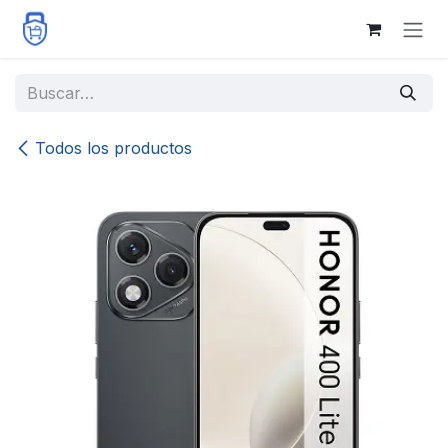
Ir al contenido
Todos los productos