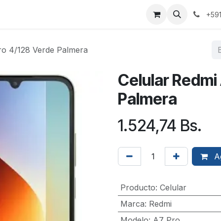
+59
ro 4/128 Verde Palmera
Celular Redmi
Palmera
1.524,74
Bs.
Ag
Producto
:
Celular
Marca
:
Redmi
Modelo
:
A7 Pro