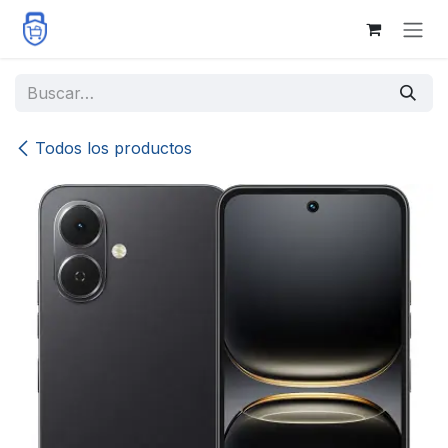
Ir al contenido
Todos los productos