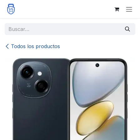
Ir al contenido
Todos los productos